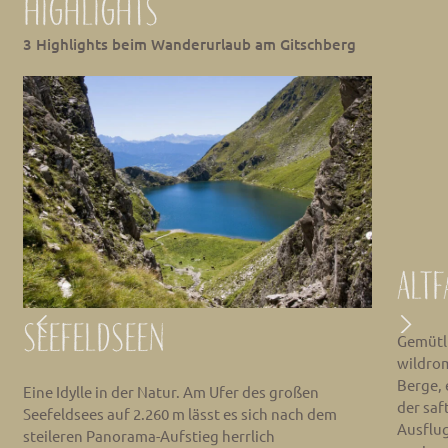
Highlights
3 Highlights beim Wanderurlaub am Gitschberg
Altf
Seefeldseen
Gemütl
wildrom
Berge, 
Eine Idylle in der Natur. Am Ufer des großen
der saf
Seefeldsees auf 2.260 m lässt es sich nach dem
Ausflug
steileren Panorama-Aufstieg herrlich